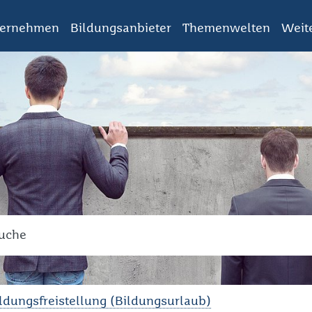
ternehmen
Bildungsanbieter
Themenwelten
Weit
ch
en Sie den Suchbegriff ein!
ldungsfreistellung (Bildungsurlaub)