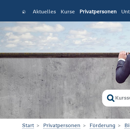
Aktuelles
Kurse
Privatpersonen
Un
Zum Hauptinhalt springen
Suche na
Bitte geb
Start
Privatpersonen
Förderung
Bi