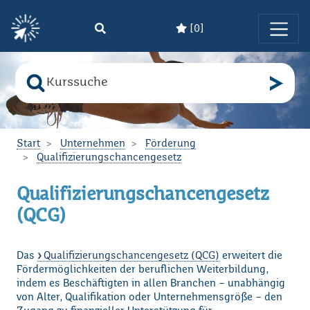
[
0
]
Zum Hauptinhalt springen
Suche nach
Bitte geben Sie den Suchbegriff ein!
Start
Unternehmen
Förderung
Qualifizierungschancengesetz
Qualifizierungschancengesetz
(QCG)
Das
Qualifizierungschancengesetz (QCG)
erweitert die
Fördermöglichkeiten der beruflichen Weiterbildung,
indem es Beschäftigten in allen Branchen – unabhängig
von Alter, Qualifikation oder Unternehmensgröße – den