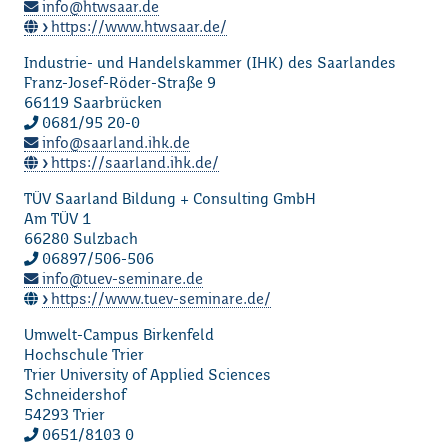
info@htwsaar.de
https://www.htwsaar.de/
Industrie- und Handelskammer (IHK) des Saarlandes
Franz-Josef-Röder-Straße 9
66119 Saarbrücken
0681/95 20-0
info
saarland.ihk.de
Loading...
https://saarland.ihk.de/
TÜV Saarland Bildung + Consulting GmbH
Am TÜV 1
66280 Sulzbach
06897/506-506
info
tuev-seminare.de
https://www.tuev-seminare.de/
Umwelt-Campus Birkenfeld
Hochschule Trier
Trier University of Applied Sciences
Schneidershof
54293 Trier
0651/8103 0