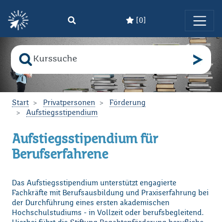
[
0
]
Zum Hauptinhalt springen
Suche nach
Bitte geben Sie den Suchbegriff ein!
Start
Privatpersonen
Förderung
Aufstiegsstipendium
Aufstiegsstipendium für
Berufserfahrene
Das Aufstiegsstipendium unterstützt engagierte
Fachkräfte mit Berufsausbildung und Praxiserfahrung bei
der Durchführung eines ersten akademischen
Hochschulstudiums - in Vollzeit oder berufsbegleitend.