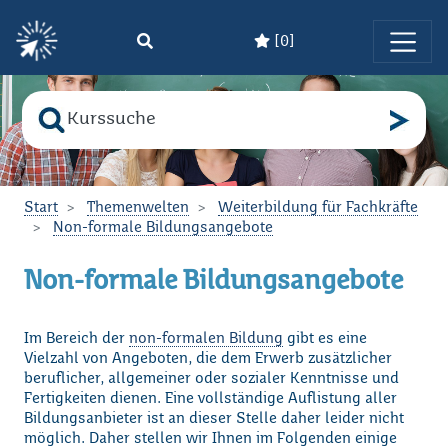
[
0
]
Zum Hauptinhalt springen
Suche nach
Bitte geben Sie den Suchbegriff ein!
Start
Themenwelten
Weiterbildung für Fachkräfte
Non-formale Bildungsangebote
Non-formale Bildungsangebote
Im Bereich der
non-formalen Bildung
gibt es eine
Vielzahl von Angeboten, die dem Erwerb zusätzlicher
beruflicher, allgemeiner oder sozialer Kenntnisse und
Fertigkeiten dienen. Eine vollständige Auflistung aller
Bildungsanbieter ist an dieser Stelle daher leider nicht
möglich. Daher stellen wir Ihnen im Folgenden einige