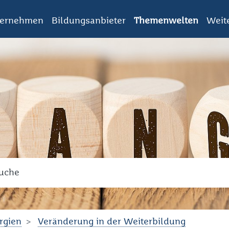
ternehmen
Bildungsanbieter
Themenwelten
Weit
ch
en Sie den Suchbegriff ein!
rgien
Veränderung in der Weiterbildung