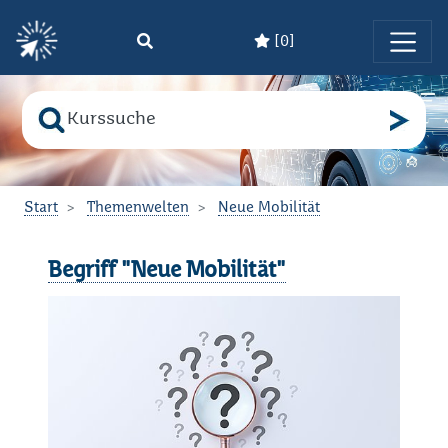
[
0
]
Zum Hauptinhalt springen
Suche nach
Bitte geben Sie den Suchbegriff ein!
Start
Themenwelten
Neue Mobilität
Begriff "Neue Mobilität"