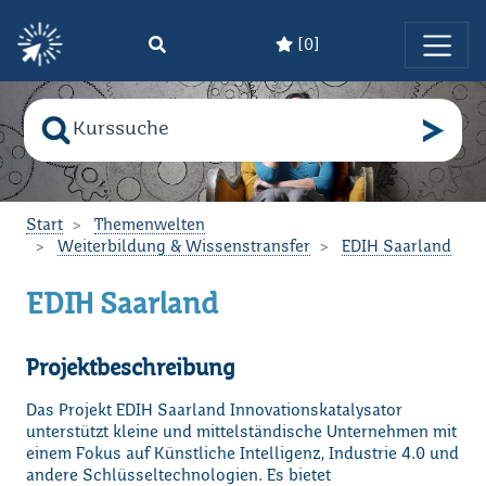
[
0
]
Zum Hauptinhalt springen
Suche nach
Bitte geben Sie den Suchbegriff ein!
Start
Themenwelten
Weiterbildung & Wissenstransfer
EDIH Saarland
EDIH Saarland
Projektbeschreibung
Das Projekt EDIH Saarland Innovationskatalysator
unterstützt kleine und mittelständische Unternehmen mit
einem Fokus auf Künstliche Intelligenz, Industrie 4.0 und
andere Schlüsseltechnologien. Es bietet