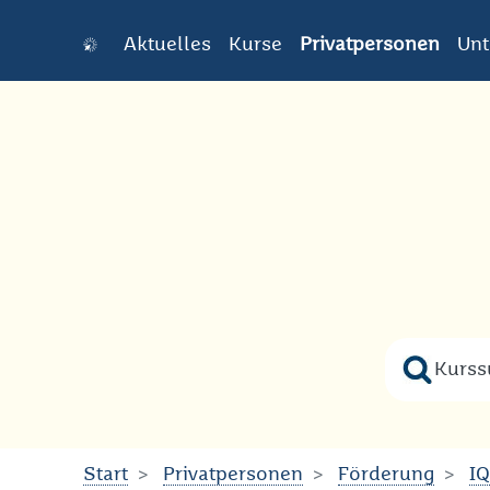
Aktuelles
Kurse
Privatpersonen
Un
Zum Hauptinhalt springen
Suche na
Bitte geb
Start
Privatpersonen
Förderung
IQ