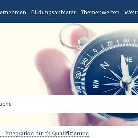
ternehmen
Bildungsanbieter
Themenwelten
Weit
ch
en Sie den Suchbegriff ein!
 - Integration durch Qualifizierung