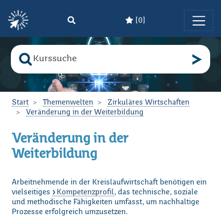
[
0
]
Zum Hauptinhalt springen
Suche nach
Bitte geben Sie den Suchbegriff ein!
Start
Themenwelten
Zirkuläres Wirtschaften
Veränderung in der Weiterbildung
Veränderung in der
Weiterbildung
Arbeitnehmende in der Kreislaufwirtschaft benötigen ein
vielseitiges
Kompetenzprofil
, das technische, soziale
und methodische Fähigkeiten umfasst, um nachhaltige
Prozesse erfolgreich umzusetzen.