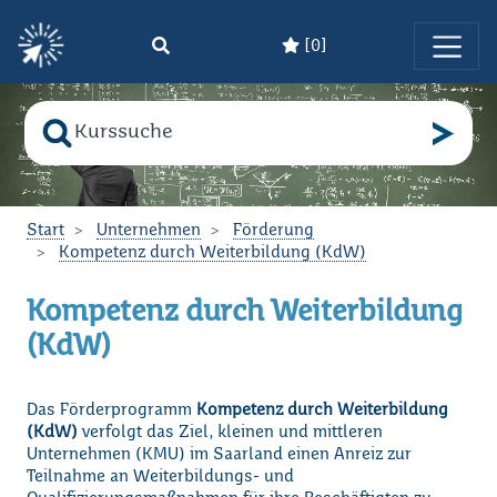
[
0
]
Zum Hauptinhalt springen
Suche nach
Bitte geben Sie den Suchbegriff ein!
Start
Unternehmen
Förderung
Kompetenz durch Weiterbildung (KdW)
Kompetenz durch Weiterbildung
(KdW)
Das Förderprogramm
Kompetenz durch Weiterbildung
(KdW)
verfolgt das Ziel, kleinen und mittleren
Unternehmen (KMU) im Saarland einen Anreiz zur
Teilnahme an Weiterbildungs- und