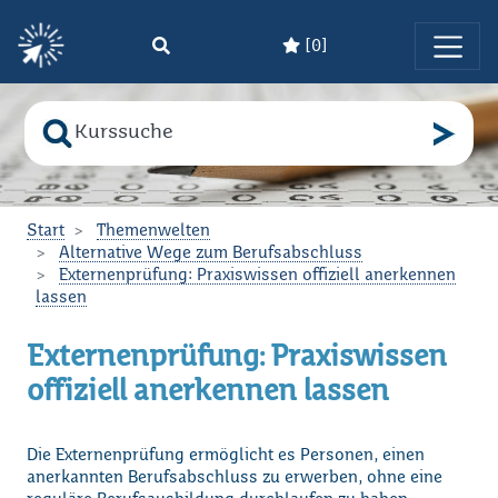
[
0
]
Zum Hauptinhalt springen
Suche nach
Bitte geben Sie den Suchbegriff ein!
Start
Themenwelten
Alternative Wege zum Berufsabschluss
Externenprüfung: Praxiswissen offiziell anerkennen
lassen
Externenprüfung: Praxiswissen
offiziell anerkennen lassen
Die Externenprüfung ermöglicht es Personen, einen
anerkannten Berufsabschluss zu erwerben, ohne eine