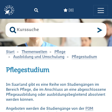
[
0
]
Zum Hauptinhalt springen
Suche nach
Bitte geben Sie den Suchbegriff ein!
Start
Themenwelten
Pflege
Ausbildung und Umschulung
Pflegestudium
Pflegestudium
Im Saarland gibt es eine Reihe von Studiengängen im
Bereich Pflege, die im Anschluss an eine abgeschlossene
Pflegeausbildung oder ausbildungsbegleitend absolviert
werden können.
Angeboten werden die Studiengänge von der
FOM