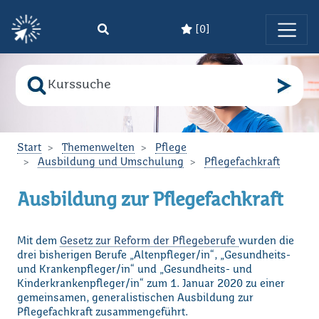
[
0
]
Zum Hauptinhalt springen
Suche nach
Bitte geben Sie den Suchbegriff ein!
Start
Themenwelten
Pflege
Ausbildung und Umschulung
Pflegefachkraft
Ausbildung zur Pflegefachkraft
Mit dem
Gesetz zur Reform der Pflegeberufe
wurden die
drei bisherigen Berufe „Altenpfleger/in“, „Gesundheits-
und Krankenpfleger/in“ und „Gesundheits- und
Kinderkrankenpfleger/in“ zum 1. Januar 2020 zu einer
gemeinsamen, generalistischen Ausbildung zur
Pflegefachkraft zusammengeführt.